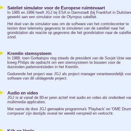
Sateliet simulator voor de Europese ruimtevaart
In 1985 en 1986 heeft JGJ bij ESA in Darmstadt (bij Frankfurt in Duitslan
gewerkt aan een simulator voor de Olympus satelliet.
Het doel van de simulator was om de software van het controlecenter te
testen door telemetry gegevens te simuleren van de satelliet naar het
grondstation als reactie op gegevens die het grondstation naar de satellie
zond.
Kremlin stemsysteem
In 1989, toen Gorbatsjov nog steeds de president van de Sovjet Unie wa
kreeg Philips de opdracht om een stemsysteem te bouwen voor de
duizenden parlementsleden in het Kremlin.
Gedurende het project was JGJ als project manager verantwoordelijk voo
software van dit uitdagende project.
Audio en video
JGJ is al vanaf de 80-er jaren actief met audio en video als onderdeel va
multimedia applicaties.
Met name de door JGJ gemaakte programma's 'Playback' en 'OME Drum
composer' zijn destijds overal ter wereld verspreid en verkocht.
Kijk op Venlo