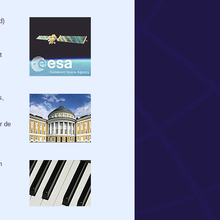
d)
t
s,
r de
n