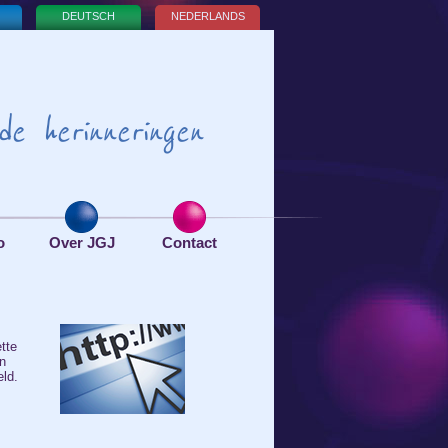
DEUTSCH
NEDERLANDS
de herinneringen
o
Over JGJ
Contact
tte
en
ld.